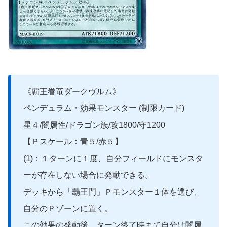
《覇王眷竜ダークヴルム》
ペンデュラム・効果モンスター (制限カード)
星４/闇属性/ドラゴン族/攻1800/守1200
【Ｐスケール：青５/赤５】
(1)：１ターンに１度、自分フィールドにモンスタ
ーが存在しない場合に発動できる。
デッキから「覇王門」Ｐモンスター１体を選び、
自分のＰゾーンに置く。
この効果の発動後、ターン終了時まで自分は闇属