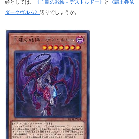
頭としては、
《亡龍の戦慄－デストルドー》
と
《覇王眷竜
ダークヴルム》
辺りでしょうか。