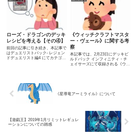
運用方法について考察していきま
めました。 竜魔導の守護者を使
す。 最近【ブラック・マジシャ
いこなして、ネオスデッキでより
ン】は新規をもらえる機会があっ
楽しいデュエルをしましょう。
て良いですね。 《超...
ローズ・ドラゴンのデッキ
《ウィッチクラフトマスタ
レシピを考える【その④】
ー・ヴェール》に関する考
察
前回の記事に引き続き、本記事で
はデュエリストパック- レジェン
本記事では、2月23日にデッキビ
ドデュエリスト編4 にてカテゴリ
ルドパック インフィニティ・チ
ー化された、【ローズ・ドラゴ
ェイサーズにて収録される《ウィ
ン】に相性の良いカードについて
ッチクラフトマスター・ヴェー
考えてみたいと思います。 ロー
ル》について紹介します。 ✨遊
ズ・ドラゴンと相性の良いカード
戯王オフィシャルカードゲーム
とは 【その①】、【その②】...
は、今月2月4日に20周年を迎え
ます✨ 求めよ❗️無限なる力。...
《星導竜アーミライル》について
【遊戯王】2019年1月リミットレギュレ
ーションについての雑感