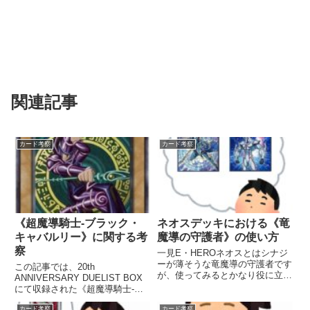
関連記事
カード考察
カード考察
《超魔導騎士-ブラック・
ネオスデッキにおける《竜
キャバルリー》に関する考
魔導の守護者》の使い方
察
一見E・HEROネオスとはシナジ
ーが薄そうな竜魔導の守護者です
この記事では、20th
が、使ってみるとかなり役に立ち
ANNIVERSARY DUELIST BOX
ます。 この記事では、竜魔導の
にて収録された《超魔導騎士-ブ
守護者がどのようにネオスデッキ
ラック・キャバルリー》の効果と
をより強化してくれるのかをまと
カード考察
カード考察