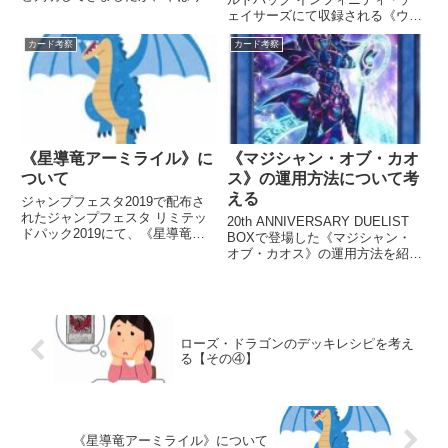
初に取り上げたいのが《ネオスペ
ェイサーズにて収録される《ウィ
ース・コネクター》です。 個人
ッチクラフトマスター・ヴェー
的にもHEROはとても好きで、一
カード考察
カード考察
ル》について紹介します。 ✨遊
時期はずっとHEROを使っていま
戯王オフィシャルカードゲーム
した。 ミラクル・コンタ...
は、今月2月4日に20周年を迎え
ます✨ 求めよ❗️無限なる力。...
《星導竜アーミライル》に
《マジシャン・オブ・カオ
ついて
ス》の運用方法について考
える
ジャンプフェスタ2019で配布さ
れたジャンプフェスタ リミテッ
20th ANNIVERSARY DUELIST
ドパック2019にて、《星導竜ア
BOXで登場した《マジシャン・
ーミライル》が収録されました
オブ・カオス》の運用方法を紹介
ね。 本記事では、《星導竜アー
していく記事になります。 【ブ
ミライル》について考察してみよ
ラック・マジシャン】はデッキ構
うと思います。 調整された《サ
築が難しいので、《マジシャン・
モン・ソーサレス》 まずは効...
オブ・カオス》の運用もなかなか
難しいです...
ローズ・ドラゴンのデッキレシピを考え
る【その④】
《星導竜アーミライル》について