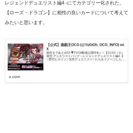
レジェンドデュエリスト編4 -にてカテゴリー化された、
【ローズ・ドラゴン】に相性の良いカードについて考えて
みたいと思います。
【公式】遊戯王OCG (@YuGiOh_OCG_INFO) on
X
発売まであと4日❗️ 🎥TVCM動画公開中❗️👉 ✨【11/10（土）
発売 デュエリストパック - レジェンドデュエリスト編4 -】
✨歴代ヒロイン✨女性デュエリスト✨たちをイメージしたカ
ードを数多く収録❗️「５D's」からは✨アキ🌹✨ 商品...
x.com